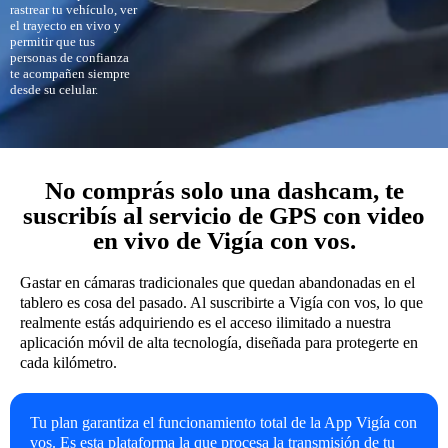
rastrear tu vehículo, ver
el trayecto en vivo y
permitir que tus
personas de confianza
te acompañen siempre
desde su celular.
No comprás solo una dashcam, te
suscribís al servicio de GPS con video
en vivo de Vigía con vos.
Gastar en cámaras tradicionales que quedan abandonadas en el
tablero es cosa del pasado. Al suscribirte a Vigía con vos, lo que
realmente estás adquiriendo es el acceso ilimitado a nuestra
aplicación móvil de alta tecnología, diseñada para protegerte en
cada kilómetro.
Tu plan garantiza el funcionamiento total de la App Vigía con
vos. Es esta plataforma la que procesa la transmisión de tu