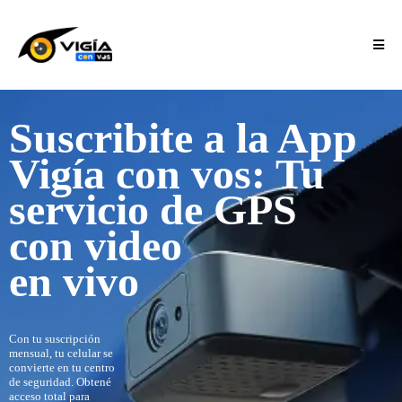
S
uscribite a la App
Vigía con vos: Tu
servicio de GPS
con video
en vivo
Con tu suscripción
mensual, tu celular se
convierte en tu centro
de seguridad. Obtené
acceso total para